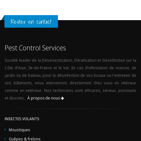
Rester en contact
Pest Control Services
Société leader de la Désinsectisation, Dératisation et Désinfection sur la
Côte d'Azur, Ile-de-France et le Var. En cas d'infestation de maison, de
jardin ou de bateau, pour la désinfection de vos locaux ou l'entretien de
vos bâtiments, nous intervenons directement chez vous en intérieur
comme en extérieur. Nos techniciens sont efficaces, sérieux, ponctuels
et discrets.
À propos de nous
INSECTES VOLANTS
Moustiques
Guêpes & frelons