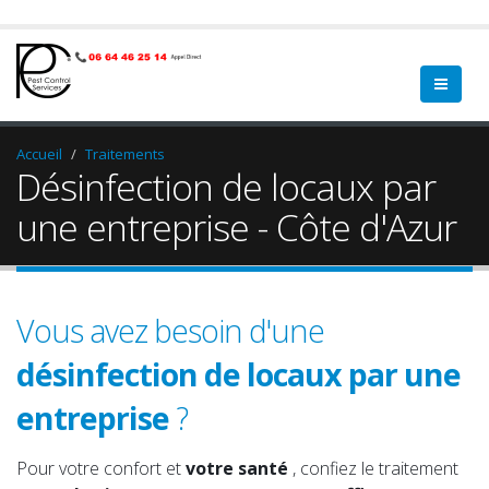
Accueil
Traitements
Désinfection de locaux par
une entreprise - Côte d'Azur
Vous avez besoin d'une
désinfection de locaux par une
entreprise
?
vos locaux
qualifié.
vos bureaux
sérieux.
Pour votre confort et
votre santé
, confiez le traitement