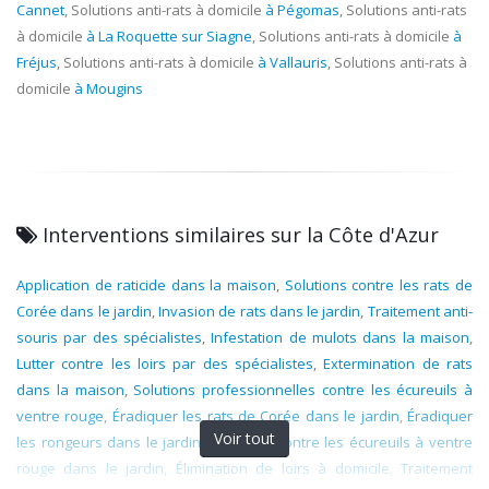
Cannet
, Solutions anti-rats à domicile
à Pégomas
, Solutions anti-rats
à domicile
à La Roquette sur Siagne
, Solutions anti-rats à domicile
à
Fréjus
, Solutions anti-rats à domicile
à Vallauris
, Solutions anti-rats à
domicile
à Mougins
Interventions similaires sur la Côte d'Azur
Application de raticide dans la maison
,
Solutions contre les rats de
Corée dans le jardin
,
Invasion de rats dans le jardin
,
Traitement anti-
souris par des spécialistes
,
Infestation de mulots dans la maison
,
Lutter contre les loirs par des spécialistes
,
Extermination de rats
dans la maison
,
Solutions professionnelles contre les écureuils à
ventre rouge
,
Éradiquer les rats de Corée dans le jardin
,
Éradiquer
Voir tout
les rongeurs dans le jardin
,
Solutions contre les écureuils à ventre
rouge dans le jardin
,
Élimination de loirs à domicile
,
Traitement