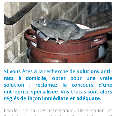
vos espaces verts
qualifié.
vos extérieurs
votre domicile
Si vous êtes à la recherche de
solutions anti-
rats à domicile
, optez pour une vraie
solution : réclamez le concours d'une
entreprise
spécialisée
. Vos tracas sont alors
réglés de façon
immédiate
et
adéquate
.
Leader de la Désinsectisation, Dératisation et