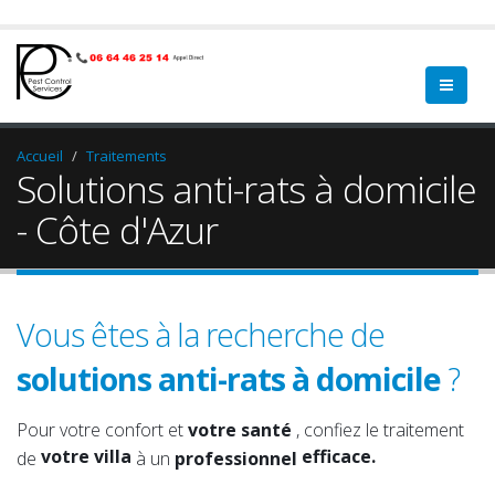
Accueil
Traitements
Solutions anti-rats à domicile
- Côte d'Azur
Vous êtes à la recherche de
solutions anti-rats à domicile
?
votre domicile
qualifié.
votre propriété
sérieux.
Pour votre confort et
votre santé
, confiez le traitement
votre villa
efficace.
de
à un
professionnel
votre jardin
expérimenté.