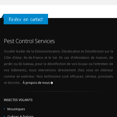
Rester en contact
Pest Control Services
Société leader de la Désinsectisation, Dératisation et Désinfection sur la
Côte d'Azur, Ile-de-France et le Var. En cas d'infestation de maison, de
jardin ou de bateau, pour la désinfection de vos locaux ou l'entretien de
vos bâtiments, nous intervenons directement chez vous en intérieur
comme en extérieur. Nos techniciens sont efficaces, sérieux, ponctuels
et discrets.
À propos de nous
INSECTES VOLANTS
Moustiques
Guêpes & frelons