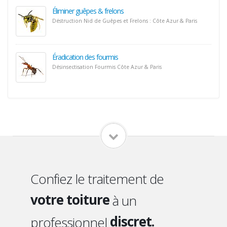
Éliminer guêpes & frelons
Déstruction Nid de Guêpes et Frelons : Côte Azur & Paris
Éradication des fourmis
Désinsectisation Fourmis Côte Azur & Paris
votre domicile
vos locaux
qualifié.
votre jardin
Confiez le traitement de
sérieux.
votre toiture
efficace.
à un
vos combles
discret.
professionnel