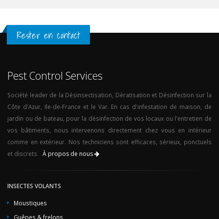
Rester en contact
Pest Control Services
Société leader de la Désinsectisation, Dératisation et Désinfection sur la
Côte d'Azur, Ile-de-France et le Var. En cas d'infestation de maison, de
jardin ou de bateau, pour la désinfection de vos locaux ou l'entretien de
vos bâtiments, nous intervenons directement chez vous en intérieur
comme en extérieur. Nos techniciens sont efficaces, sérieux, ponctuels
et discrets.
À propos de nous
INSECTES VOLANTS
Moustiques
Guêpes & frelons