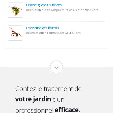
Éliminer guêpes & frelons
Déstruction Nid de Guêpes et Frelons : Côte Azur & Paris
Éradication des fourmis
Désinsectisation Fourmis Côte Azur & Paris
votre domicile
vos locaux
qualifié.
votre jardin
Confiez le traitement de
sérieux.
votre toiture
efficace.
à un
vos combles
discret.
professionnel