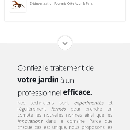
Désinsectisation Fourmis Côte Azur & Paris
votre domicile
vos locaux
Confiez le traitement de
qualifié.
votre jardin
sérieux.
à un
votre toiture
efficace.
professionnel
vos combles
discret.
Nos techniciens sont
expérimentés
et
régulièrement
formés
pour prendre en
votre domicile
qualifié.
compte les nouvelles normes ainsi que les
innovations
dans le domaine. Parce que
chaque cas est unique, nous proposons les