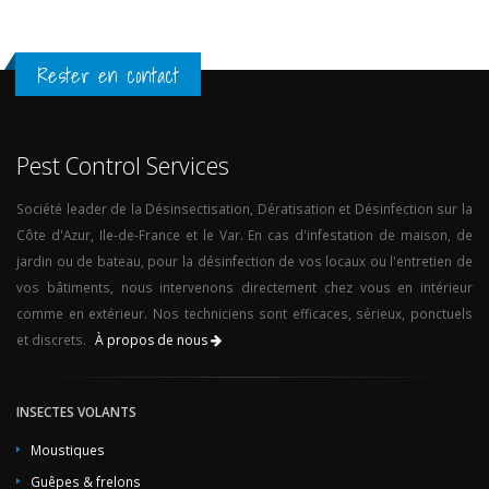
Rester en contact
Pest Control Services
Société leader de la Désinsectisation, Dératisation et Désinfection sur la
Côte d'Azur, Ile-de-France et le Var. En cas d'infestation de maison, de
jardin ou de bateau, pour la désinfection de vos locaux ou l'entretien de
vos bâtiments, nous intervenons directement chez vous en intérieur
comme en extérieur. Nos techniciens sont efficaces, sérieux, ponctuels
et discrets.
À propos de nous
INSECTES VOLANTS
Moustiques
Guêpes & frelons