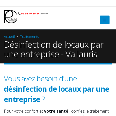
Accueil
Traitements
Désinfection de locaux par
une entreprise - Vallauris
Vous avez besoin d'une
désinfection de locaux par une
entreprise
?
vos locaux
qualifié.
vos bureaux
sérieux.
Pour votre confort et
votre santé
, confiez le traitement