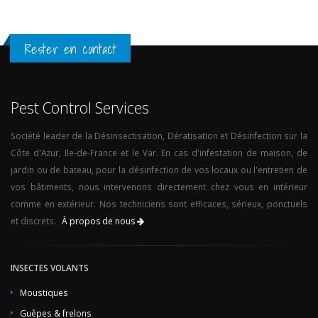
Rester en contact
Pest Control Services
Société leader de la Désinsectisation, Dératisation et Désinfection sur la
Côte d'Azur, Ile-de-France et le Var. En cas d'infestation de maison, de
jardin ou de bateau, pour la désinfection de vos locaux ou l'entretien de
vos bâtiments, nous intervenons directement chez vous en intérieur
comme en extérieur. Nos techniciens sont efficaces, sérieux, ponctuels
et discrets.
À propos de nous
INSECTES VOLANTS
Moustiques
Guêpes & frelons