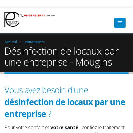
Accueil
Traitements
Désinfection de locaux par
une entreprise - Mougins
Vous avez besoin d'une
désinfection de locaux par une
entreprise
?
vos locaux
qualifié.
vos bureaux
sérieux.
Pour votre confort et
votre santé
, confiez le traitement